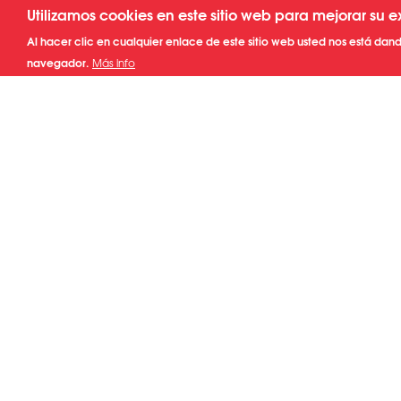
Pasar
Utilizamos cookies en este sitio web para mejorar su e
al
Al hacer clic en cualquier enlace de este sitio web usted nos está dand
contenido
navegador.
Más info
principal