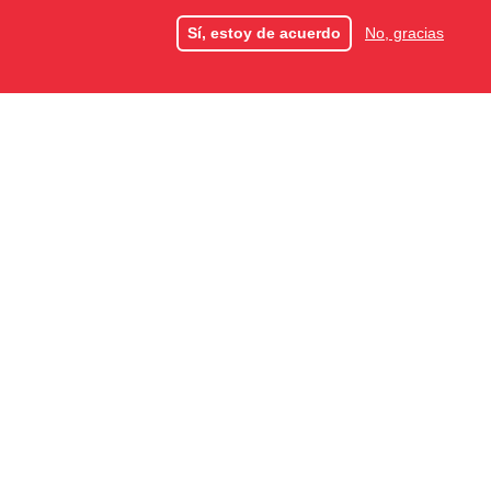
Sí, estoy de acuerdo
No, gracias
ES
FR
EN