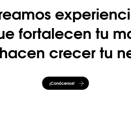
reamos experienc
ue fortalecen tu 
 hacen crecer tu ne
¡Conócenos​!