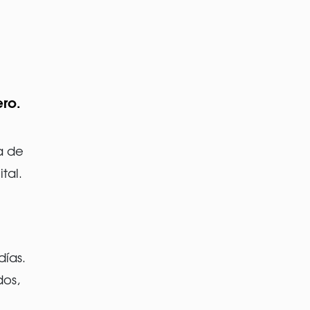
ero.
a de
tal.
días.
dos,