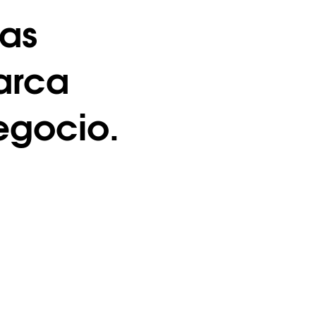
ias
marca
gocio.​