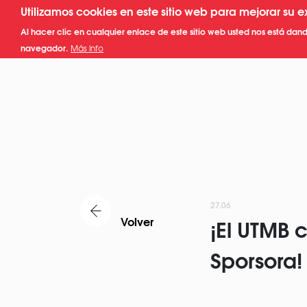
Pasar
Utilizamos cookies en este sitio web para mejorar su e
al
Al hacer clic en cualquier enlace de este sitio web usted nos está dand
contenido
navegador.
Más info
principal
27.06
Volver
¡El UTMB 
Sporsora!