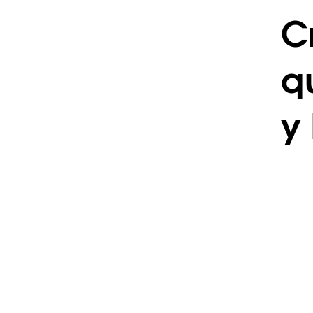
C
q
y